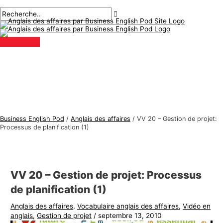
Menu
Aller
Navigation
Écrivez
Nom*
E-
S
R
principal
au
des
ici..
mail*
u
e
contenu
articles
j
c
e
h
t
e
s
r
d
c
'
h
a
e
Business English Pod
/
Anglais des affaires
/
VV 20 – Gestion de projet:
n
r
Processus de planification (1)
g
:
l
a
VV 20 – Gestion de projet: Processus
i
de planification (1)
s
Anglais des affaires
,
Vocabulaire anglais des affaires
,
Vidéo en
d
anglais
,
Gestion de projet
/
septembre 13, 2010
e