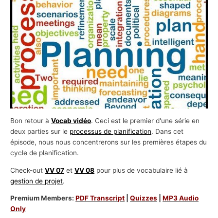
s
a
f
f
a
i
r
e
s
Bon retour à
Vocab vidéo
. Ceci est le premier d'une série en
deux parties sur le
processus de planification
. Dans cet
épisode, nous nous concentrerons sur les premières étapes du
cycle de planification.
Check-out
VV 07
et
VV 08
pour plus de vocabulaire lié à
gestion de projet
.
Premium Members:
PDF Transcript
|
Quizzes
|
MP3 Audio
Only