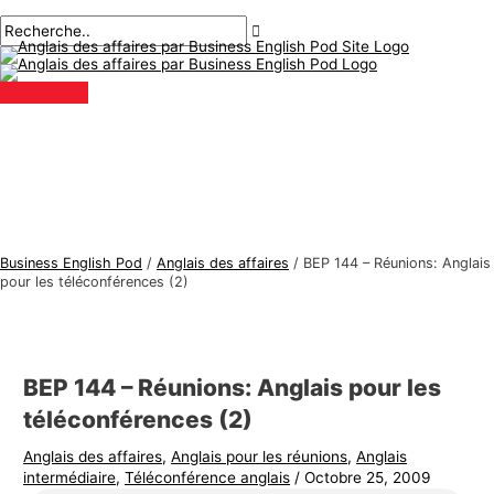
Menu
Aller
Navigation
Écrivez
Nom*
E-
S
R
principal
au
des
ici..
mail*
u
e
contenu
articles
j
c
e
h
t
e
s
r
d
c
'
h
a
e
Business English Pod
/
Anglais des affaires
/
BEP 144 – Réunions: Anglais
n
r
pour les téléconférences (2)
g
:
l
a
BEP 144 – Réunions: Anglais pour les
i
téléconférences (2)
s
Anglais des affaires
,
Anglais pour les réunions
,
Anglais
d
intermédiaire
,
Téléconférence anglais
/
Octobre 25, 2009
e