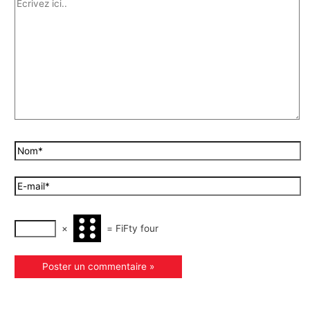
×
=
FiFty four