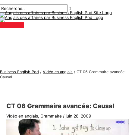
Menu
Aller
Navigation
Écrivez
Nom*
E-
S
R
principal
au
des
ici..
mail*
u
e
contenu
articles
j
c
e
h
t
e
s
r
d
c
'
h
a
e
Business English Pod
/
Vidéo en anglais
/
CT 06 Grammaire avancée:
n
r
Causal
g
:
l
a
CT 06 Grammaire avancée: Causal
i
Vidéo en anglais
,
Grammaire
/
juin 28, 2009
s
d
e