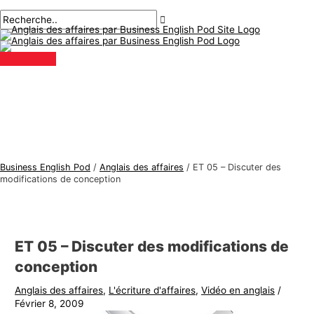
Menu
Aller
Navigation
Écrivez
Nom*
E-
S
R
principal
au
des
ici..
mail*
u
e
contenu
articles
j
c
e
h
t
e
s
r
d
c
'
h
a
e
Business English Pod
/
Anglais des affaires
/
ET 05 – Discuter des
n
r
modifications de conception
g
:
l
a
ET 05 – Discuter des modifications de
i
conception
s
Anglais des affaires
,
L'écriture d'affaires
,
Vidéo en anglais
/
d
Février 8, 2009
e