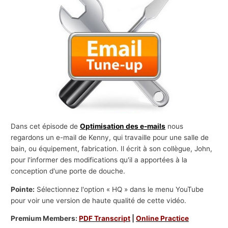
s
a
f
f
a
i
r
e
s
Dans cet épisode de
Optimisation des e-mails
nous
regardons un e-mail de Kenny, qui travaille pour une salle de
bain, ou équipement, fabrication. Il écrit à son collègue, John,
pour l'informer des modifications qu'il a apportées à la
conception d'une porte de douche.
Pointe:
Sélectionnez l'option « HQ » dans le menu YouTube
pour voir une version de haute qualité de cette vidéo.
Premium Members:
PDF Transcript
|
Online Practice