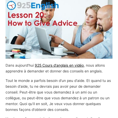
s
a
f
f
a
i
r
e
s
Dans aujourd'hui
925 Cours d'anglais en vidéo
, nous allons
apprendre à demander et donner des conseils en anglais.
Tout le monde a parfois besoin d'un peu d'aide. Et quand tu as
besoin d'aide, tu ne devrais pas avoir peur de demander
conseil. Peut-être que vous demandez à un ami ou un
collègue, ou peut-être que vous demandez à un patron ou un
mentor. Quoi qu'il en soit, Je veux vous donner quelques
bonnes façons d'obtenir des conseils.