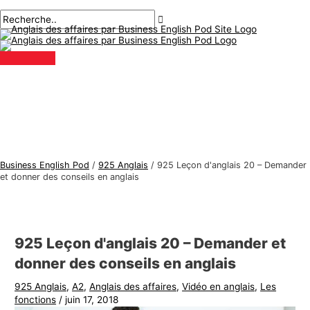
Menu
Aller
Navigation
Écrivez
Nom*
E-
S
R
principal
au
des
ici..
mail*
u
e
contenu
articles
j
c
e
h
t
e
s
r
d
c
'
h
a
e
Business English Pod
/
925 Anglais
/
925 Leçon d'anglais 20 – Demander
n
r
et donner des conseils en anglais
g
:
l
a
925 Leçon d'anglais 20 – Demander et
i
donner des conseils en anglais
s
925 Anglais
,
A2
,
Anglais des affaires
,
Vidéo en anglais
,
Les
d
fonctions
/
juin 17, 2018
e