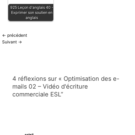
925 Leçon d'anglais 40 -
Exprimer son soutien en
anglais
←
précédent
Suivant
→
4 réflexions sur « Optimisation des e-
mails 02 – Vidéo d'écriture
commerciale ESL”
soleil