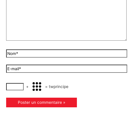
+
=
twprincipe