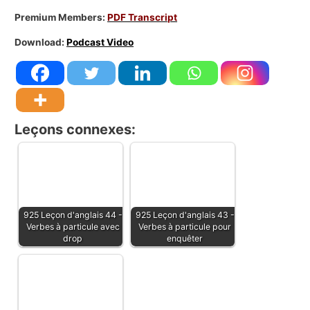
Premium Members:
PDF Transcript
Download:
Podcast Video
Leçons connexes:
925 Leçon d'anglais 44 -
925 Leçon d'anglais 43 -
Verbes à particule avec
Verbes à particule pour
drop
enquêter