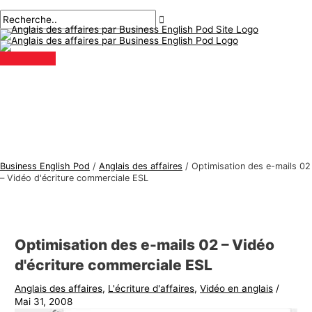
Menu
Aller
Navigation
Écrivez
Nom*
E-
S
R
principal
au
des
ici..
mail*
u
e
contenu
articles
j
c
e
h
t
e
s
r
d
c
'
h
a
e
Business English Pod
/
Anglais des affaires
/
Optimisation des e-mails 02
n
r
– Vidéo d'écriture commerciale ESL
g
:
l
a
Optimisation des e-mails 02 – Vidéo
i
d'écriture commerciale ESL
s
Anglais des affaires
,
L'écriture d'affaires
,
Vidéo en anglais
/
d
Mai 31, 2008
e