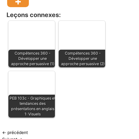
Leçons connexes:
Compétences 360 -
Compétences 360 -
Développer une
Développer une
approche persuasive (1)
approche persuasive (2)
PEB 103c - Graphiques et
tendances des
présentations en anglais
1: Visuels
←
précédent