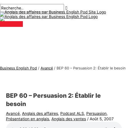
Menu
Aller
Navigation
Écrivez
Nom*
E-
S
R
principal
au
des
ici..
mail*
u
e
contenu
articles
j
c
e
h
t
e
s
r
d
c
'
h
a
e
Business English Pod
/
Avancé
/
BEP 60 – Persuasion 2: Établir le besoin
n
r
g
:
l
BEP 60 – Persuasion 2: Établir le
a
besoin
i
s
Avancé
,
Anglais des affaires
,
Podcast ALS
,
Persuasion
,
Présentation en anglais
,
Anglais des ventes
/
Août 5, 2007
d
e