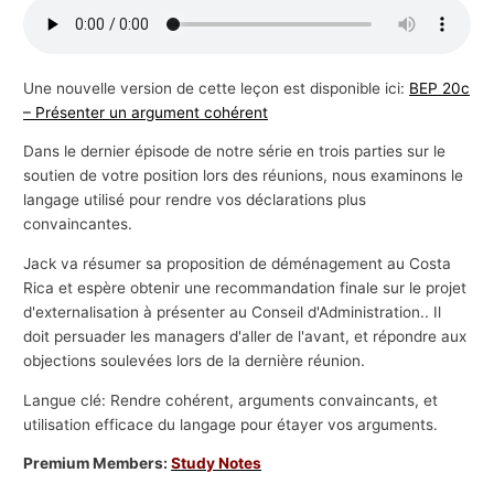
s
a
f
Une nouvelle version de cette leçon est disponible ici:
BEP 20c
– Présenter un argument cohérent
f
a
Dans le dernier épisode de notre série en trois parties sur le
i
soutien de votre position lors des réunions, nous examinons le
langage utilisé pour rendre vos déclarations plus
r
convaincantes.
e
s
Jack va résumer sa proposition de déménagement au Costa
Rica et espère obtenir une recommandation finale sur le projet
d'externalisation à présenter au Conseil d'Administration.. Il
doit persuader les managers d'aller de l'avant, et répondre aux
objections soulevées lors de la dernière réunion.
Langue clé: Rendre cohérent, arguments convaincants, et
utilisation efficace du langage pour étayer vos arguments.
Premium Members:
Study Notes