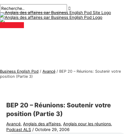
Menu
Aller
Navigation
Écrivez
Nom*
E-
S
R
principal
au
des
ici..
mail*
u
e
contenu
articles
j
c
e
h
t
e
s
r
d
c
'
h
a
e
Business English Pod
/
Avancé
/
BEP 20 – Réunions: Soutenir votre
n
r
position (Partie 3)
g
:
l
a
BEP 20 – Réunions: Soutenir votre
i
position (Partie 3)
s
Avancé
,
Anglais des affaires
,
Anglais pour les réunions
,
d
Podcast ALS
/
Octobre 29, 2006
e