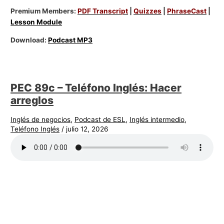
Premium Members:
PDF Transcript
|
Quizzes
|
PhraseCast
|
Lesson Module
Download:
Podcast MP3
PEC 89c – Teléfono Inglés: Hacer
arreglos
Inglés de negocios
,
Podcast de ESL
,
Inglés intermedio
,
Teléfono Inglés
/
julio 12, 2026