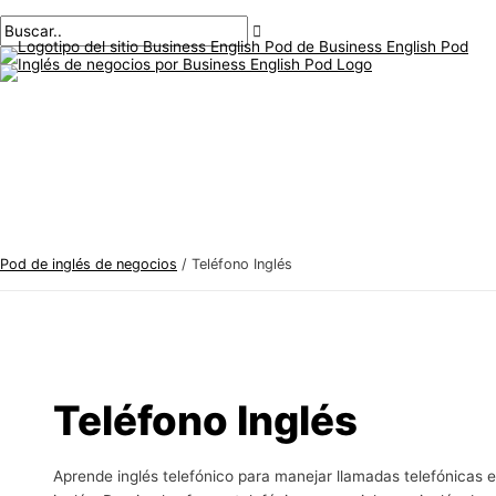
Menú
saltar
Paginación
T
B
principal
al
de
e
u
contenido
publicaciones
m
s
a
c
s
a
d
r
e
:
i
n
Pod de inglés de negocios
/
Teléfono Inglés
g
l
é
s
d
Teléfono Inglés
e
n
Aprende inglés telefónico para manejar llamadas telefónicas 
e