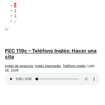
1
2
3
›
PEC 119c – Teléfono Inglés: Hacer una
cita
Inglés de negocios
,
Inglés intermedio
,
Teléfono Inglés
/
julio
26, 2026