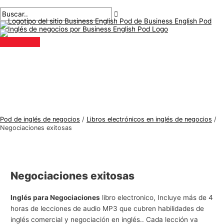
Menú
saltar
Nombre*
Correo
T
B
principal
al
electrónico*
e
u
contenido
m
s
a
c
s
a
d
r
e
:
i
n
Pod de inglés de negocios
/
Libros electrónicos en inglés de negocios
/
g
Negociaciones exitosas
l
é
s
Negociaciones exitosas
d
e
Inglés para Negociaciones
libro electronico, Incluye más de 4
horas de lecciones de audio MP3 que cubren habilidades de
n
inglés comercial y negociación en inglés.. Cada lección va
e