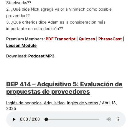
Steelworks??
2. ¿Qué dice Nick agrega valor a Vinmech como posible
proveedor??
3. ¿Qué criterios dice Adam es la consideración más
importante en esta decisión??
Premium Members:
PDF Transcript
|
Quizzes
|
PhraseCast
|
Lesson Module
Download:
Podcast MP3
BEP 414 – Adquisitivo 5: Evaluación de
propuestas de proveedores
Inglés de negocios
,
Adquisitivo
,
Inglés de ventas
/
Abril 13,
2025