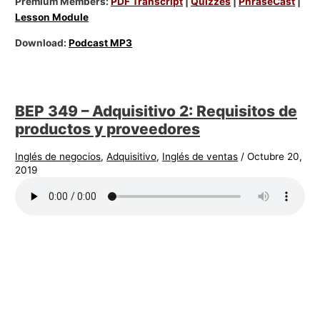
Premium Members:
PDF Transcript
|
Quizzes
|
PhraseCast
|
Lesson Module
Download:
Podcast MP3
BEP 349 – Adquisitivo 2: Requisitos de
productos y proveedores
Inglés de negocios
,
Adquisitivo
,
Inglés de ventas
/
Octubre 20,
2019