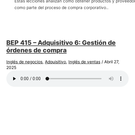
Estas lecciones analizan cómo obtener productos y proveedo
g
como parte del proceso de compra corporativo..
o
c
i
o
BEP 415 – Adquisitivo 6: Gestión de
s
órdenes de compra
Inglés de negocios
,
Adquisitivo
,
Inglés de ventas
/
Abril 27,
2025