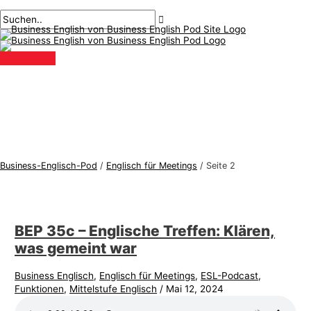
Hauptmenü
Zum
Post-
B
S
Inhalt
Paginierung
u
u
springen
s
c
i
h
n
e
e
n
s
n
s
a
-
c
Business-Englisch-Pod
/
Englisch für Meetings
/
Seite 2
E
h
n
:
g
BEP 35c – Englische Treffen: Klären,
l
was gemeint war
i
s
Business Englisch
,
Englisch für Meetings
,
ESL-Podcast
,
Funktionen
,
Mittelstufe Englisch
/
Mai 12, 2024
c
h