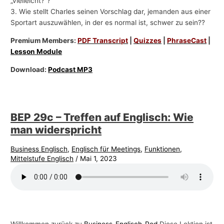
„vielleicht?“?”
3. Wie stellt Charles seinen Vorschlag dar, jemanden aus einer
Sportart auszuwählen, in der es normal ist, schwer zu sein??
Premium Members:
PDF Transcript
|
Quizzes
|
PhraseCast
|
Lesson Module
Download:
Podcast MP3
BEP 29c – Treffen auf Englisch: Wie
man widerspricht
Business Englisch
,
Englisch für Meetings
,
Funktionen
,
Mittelstufe Englisch
/
Mai 1, 2023
Willkommen zurück zu
Business-Englisch-Pod
Diese Lektion ist