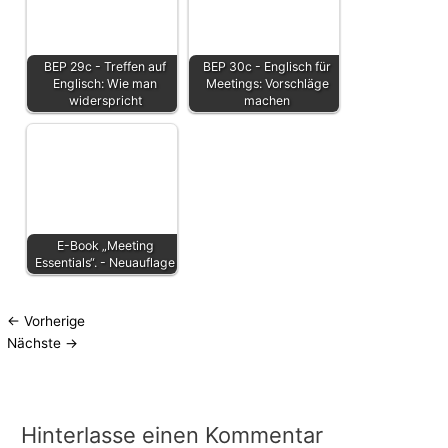
BEP 29c - Treffen auf
BEP 30c - Englisch für
Englisch: Wie man
Meetings: Vorschläge
widerspricht
machen
E-Book „Meeting
Essentials“. - Neuauflage
←
Vorherige
Nächste
→
Hinterlasse einen Kommentar