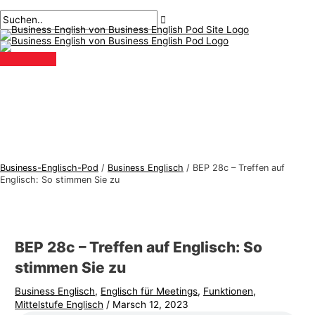
Hauptmenü
Zum
Beitragsnavigation
Geben
Name*
Email*
B
S
Inhalt
Sie
u
u
springen
hier
s
c
ein..
i
h
n
e
e
n
s
n
s
a
-
c
Business-Englisch-Pod
/
Business Englisch
/
BEP 28c – Treffen auf
E
h
Englisch: So stimmen Sie zu
n
:
g
l
BEP 28c – Treffen auf Englisch: So
i
stimmen Sie zu
s
Business Englisch
,
Englisch für Meetings
,
Funktionen
,
c
Mittelstufe Englisch
/
Marsch 12, 2023
h