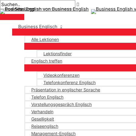
Hauptmenü
Zum
Beitragsnavigation
Geben
Name*
Email*
Inhalt
Sie
springen
hier
ein..
Business Englisch
Alle Lektionen
Lektionsfinder
Englisch treffen
Videokonferenzen
Telefonkonferenz Englisch
Präsentation in englischer Sprache
Telefon Englisch
Vorstellungsgespräch Englisch
Verhandeln
Geselligkeit
Reiseenglisch
Management-Englisch