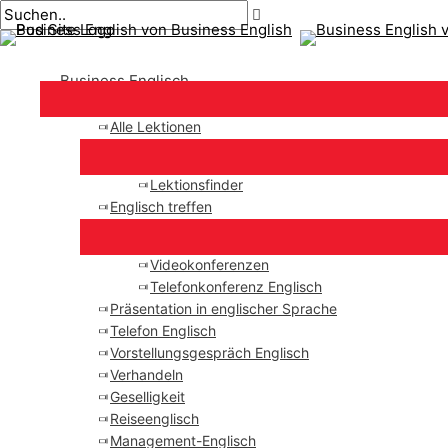
Hauptmenü
Zum
Beitragsnavigation
Geben
Name*
Email*
Inhalt
Sie
springen
hier
Business Englisch
ein..
Alle Lektionen
Lektionsfinder
Englisch treffen
Videokonferenzen
Telefonkonferenz Englisch
Präsentation in englischer Sprache
Telefon Englisch
Vorstellungsgespräch Englisch
Verhandeln
Geselligkeit
Reiseenglisch
Management-Englisch