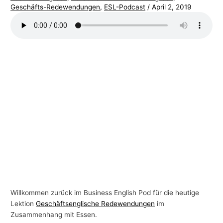
Geschäfts-Redewendungen
,
ESL-Podcast
/
April 2, 2019
-
T
h
e
m
e
n
Willkommen zurück im Business English Pod für die heutige
Lektion
Geschäftsenglische Redewendungen
im
Zusammenhang mit Essen.