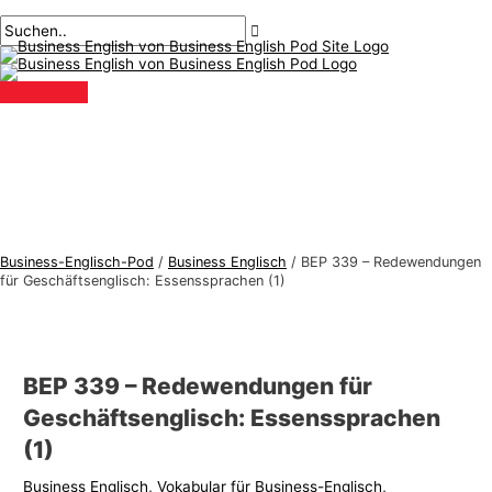
Hauptmenü
Zum
Beitragsnavigation
Geben
Name*
Email*
B
S
Inhalt
Sie
u
u
springen
hier
s
c
ein..
i
h
n
e
e
n
s
n
s
a
-
c
Business-Englisch-Pod
/
Business Englisch
/
BEP 339 – Redewendungen
E
h
für Geschäftsenglisch: Essenssprachen (1)
n
:
g
l
BEP 339 – Redewendungen für
i
Geschäftsenglisch: Essenssprachen
s
(1)
c
Business Englisch
,
Vokabular für Business-Englisch
,
h