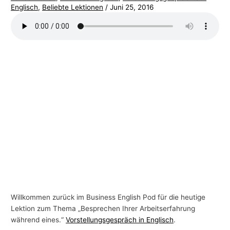
Englisch
,
Beliebte Lektionen
/
Juni 25, 2016
-
T
h
e
m
e
n
Willkommen zurück im Business English Pod für die heutige
Lektion zum Thema „Besprechen Ihrer Arbeitserfahrung
während eines.“
Vorstellungsgespräch in Englisch
.