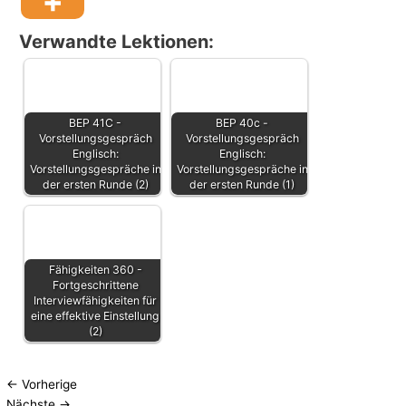
Verwandte Lektionen:
BEP 41C -
BEP 40c -
Vorstellungsgespräch
Vorstellungsgespräch
Englisch:
Englisch:
Vorstellungsgespräche in
Vorstellungsgespräche in
der ersten Runde (2)
der ersten Runde (1)
Fähigkeiten 360 -
Fortgeschrittene
Interviewfähigkeiten für
eine effektive Einstellung
(2)
←
Vorherige
Nächste
→