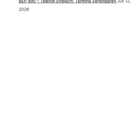
BEP 89c – Telefon Englisch: Termine vereinbaren
Juli 12,
2026