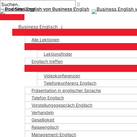
Hauptmenü
Zum
Beitragsnavigation
Geben
Name*
Email*
Inhalt
Sie
springen
hier
ein..
Business Englisch
Alle Lektionen
Lektionsfinder
Englisch treffen
Videokonferenzen
Telefonkonferenz Englisch
Präsentation in englischer Sprache
Telefon Englisch
Vorstellungsgespräch Englisch
Verhandeln
Geselligkeit
Reiseenglisch
Management-Englisch