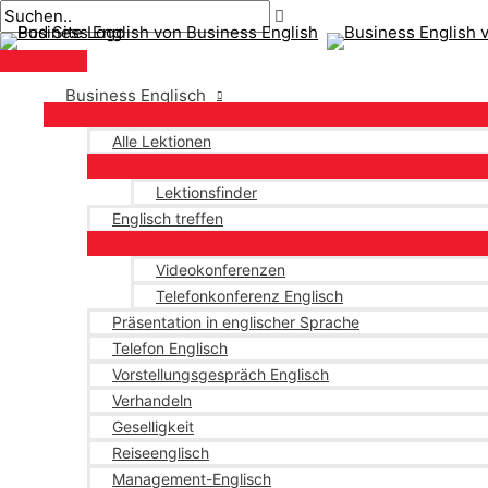
Hauptmenü
Zum
Beitragsnavigation
Geben
Name*
Email*
Inhalt
Sie
springen
hier
ein..
Business Englisch
Alle Lektionen
Lektionsfinder
Englisch treffen
Videokonferenzen
Telefonkonferenz Englisch
Präsentation in englischer Sprache
Telefon Englisch
Vorstellungsgespräch Englisch
Verhandeln
Geselligkeit
Reiseenglisch
Management-Englisch