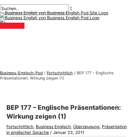
Hauptmenü
Zum
Beitragsnavigation
Geben
Name*
Email*
B
S
Inhalt
Sie
u
u
springen
hier
s
c
ein..
i
h
n
e
e
n
s
n
s
a
-
c
Business-Englisch-Pod
/
Fortschrittlich
/
BEP 177 – Englische
E
h
Präsentationen: Wirkung zeigen (1)
n
:
g
l
BEP 177 – Englische Präsentationen:
i
Wirkung zeigen (1)
s
Fortschrittlich
,
Business Englisch
,
Überzeugung
,
Präsentation
c
in englischer Sprache
/
Januar 23, 2011
h