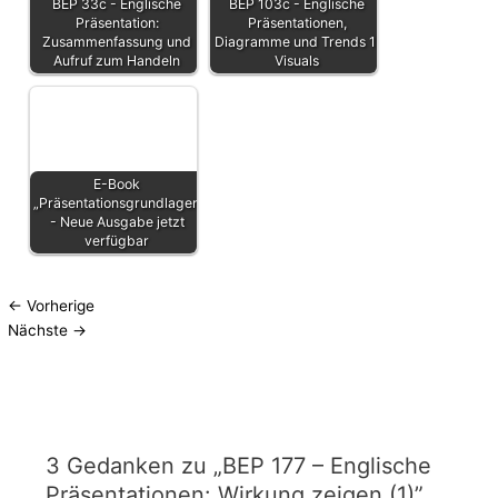
BEP 33c - Englische
BEP 103c - Englische
Präsentation:
Präsentationen,
Zusammenfassung und
Diagramme und Trends 1:
Aufruf zum Handeln
Visuals
E-Book
„Präsentationsgrundlagen“.
- Neue Ausgabe jetzt
verfügbar
←
Vorherige
Nächste
→
3 Gedanken zu „BEP 177 – Englische
Präsentationen: Wirkung zeigen (1)”