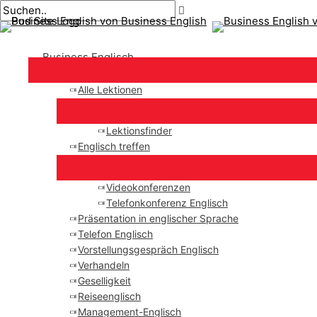
Hauptmenü
Zum
Beitragsnavigation
Geben
Name*
Email*
Inhalt
Sie
springen
hier
Business Englisch
ein..
Alle Lektionen
Lektionsfinder
Englisch treffen
Videokonferenzen
Telefonkonferenz Englisch
Präsentation in englischer Sprache
Telefon Englisch
Vorstellungsgespräch Englisch
Verhandeln
Geselligkeit
Reiseenglisch
Management-Englisch