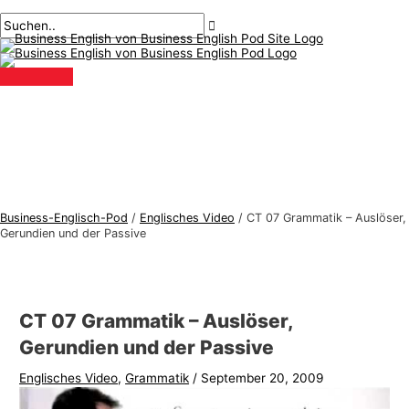
Hauptmenü
Zum
Beitragsnavigation
Geben
Name*
Email*
B
S
Inhalt
Sie
u
u
springen
hier
s
c
ein..
i
h
n
e
e
n
s
n
s
a
-
c
Business-Englisch-Pod
/
Englisches Video
/
CT 07 Grammatik – Auslöser,
E
h
Gerundien und der Passive
n
:
g
l
CT 07 Grammatik – Auslöser,
i
Gerundien und der Passive
s
Englisches Video
,
Grammatik
/
September 20, 2009
c
h