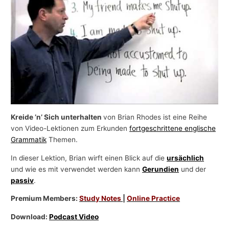
-
T
h
e
m
e
n
Kreide ’n’ Sich unterhalten
von Brian Rhodes ist eine Reihe
von Video-Lektionen zum Erkunden
fortgeschrittene englische
Grammatik
Themen.
In dieser Lektion, Brian wirft einen Blick auf die
ursächlich
und wie es mit verwendet werden kann
Gerundien
und der
passiv
.
Premium Members:
Study Notes
|
Online Practice
Download:
Podcast Video