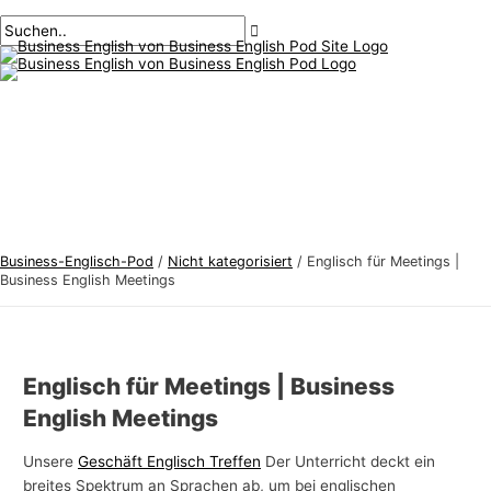
Hauptmenü
Zum
Beitragsnavigation
Geben
Name*
Email*
B
S
Inhalt
Sie
u
u
springen
hier
s
c
ein..
i
h
n
e
e
n
s
n
s
a
-
c
Business-Englisch-Pod
/
Nicht kategorisiert
/
Englisch für Meetings |
E
h
Business English Meetings
n
:
g
l
Englisch für Meetings | Business
i
English Meetings
s
c
Unsere
Geschäft Englisch Treffen
Der Unterricht deckt ein
breites Spektrum an Sprachen ab, um bei englischen
h