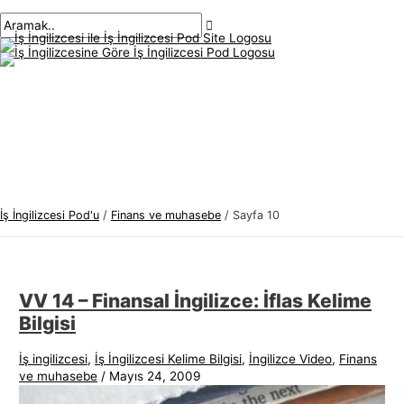
Ana
İçeriğe
Sayfalandırma
İ
A
menü
atla
sonrası
ş
r
İ
a
n
m
g
a
i
k
l
:
i
z
İş İngilizcesi Pod'u
/
Finans ve muhasebe
/
Sayfa 10
c
e
s
VV 14 – Finansal İngilizce: İflas Kelime
i
Bilgisi
K
o
İş ingilizcesi
,
İş İngilizcesi Kelime Bilgisi
,
İngilizce Video
,
Finans
ve muhasebe
/
Mayıs 24, 2009
n
u