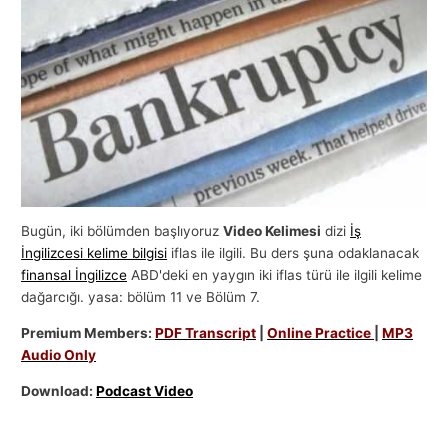
l
a
r
ı
Bugün, iki bölümden başlıyoruz
Video Kelimesi
dizi
İş
İngilizcesi kelime bilgisi
iflas ile ilgili. Bu ders şuna odaklanacak
finansal İngilizce
ABD'deki en yaygın iki iflas türü ile ilgili kelime
dağarcığı. yasa: bölüm 11 ve Bölüm 7.
Premium Members:
PDF Transcript
|
Online Practice
|
MP3
Audio Only
Download:
Podcast Video