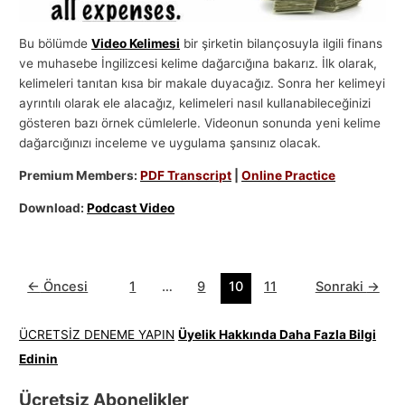
Bu bölümde
Video Kelimesi
bir şirketin bilançosuyla ilgili finans
ve muhasebe İngilizcesi kelime dağarcığına bakarız. İlk olarak,
kelimeleri tanıtan kısa bir makale duyacağız. Sonra her kelimeyi
ayrıntılı olarak ele alacağız, kelimeleri nasıl kullanabileceğinizi
gösteren bazı örnek cümlelerle. Videonun sonunda yeni kelime
dağarcığınızı inceleme ve uygulama şansınız olacak.
Premium Members:
PDF Transcript
|
Online Practice
Download:
Podcast Video
←
Öncesi
1
…
9
10
11
Sonraki
→
ÜCRETSİZ DENEME YAPIN
Üyelik Hakkında Daha Fazla Bilgi
Edinin
Ücretsiz Abonelikler