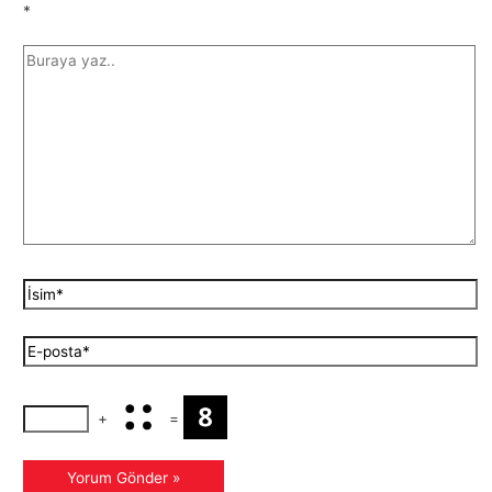
*
+
=