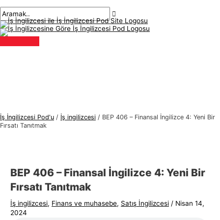
Ana
İçeriğe
navigasyon
Buraya
İsim*
E-
İ
A
menü
atla
gönderisi
yaz..
posta*
ş
r
İ
a
n
m
g
a
i
k
l
:
i
z
İş İngilizcesi Pod'u
/
İş ingilizcesi
/
BEP 406 – Finansal İngilizce 4: Yeni Bir
c
Fırsatı Tanıtmak
e
s
i
BEP 406 – Finansal İngilizce 4: Yeni Bir
K
Fırsatı Tanıtmak
o
İş ingilizcesi
,
Finans ve muhasebe
,
Satış İngilizcesi
/
Nisan 14,
n
2024
u