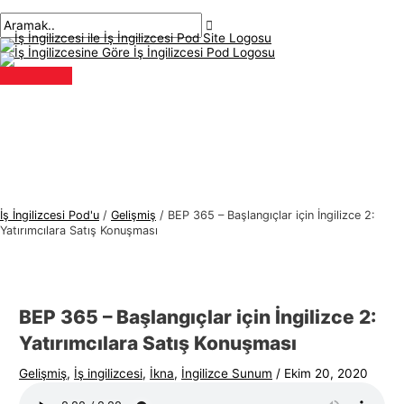
Ana
İçeriğe
navigasyon
Buraya
İsim*
E-
İ
A
menü
atla
gönderisi
yaz..
posta*
ş
r
İ
a
n
m
g
a
i
k
l
:
i
z
İş İngilizcesi Pod'u
/
Gelişmiş
/
BEP 365 – Başlangıçlar için İngilizce 2:
c
Yatırımcılara Satış Konuşması
e
s
i
BEP 365 – Başlangıçlar için İngilizce 2:
K
Yatırımcılara Satış Konuşması
o
Gelişmiş
,
İş ingilizcesi
,
İkna
,
İngilizce Sunum
/
Ekim 20, 2020
n
u