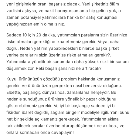
yeni girişimlerin oranı başarısız olacak. Yani şirketiniz ölüm
vadisini aştıysa, ve nakit harcıyorsun ama hiç gelirin yok, o
zaman potansiyel yatırımcılara harika bir satış konuşması
yaptığınızdan emin olmalısınız.
Sadece 10 için 20 dakika, yatırımcıları paralarını sizin üzerinize
riske atmaları gerektiğine ikna etmeniz gerekir. Veya, daha
doğru, Neden yatırım yapabilecekleri binlerce başka şirket
yerine paralarını sizin üzerinize riske atmaları gerekir?.
Yatırımcılara yönelik bir sunumdan daha yüksek riskli bir sunum
düşünmek zor. Peki başarı şansınızı ne artıracak?
Kuyu, ürününüzün çözdüğü problem hakkında konuşmanız
gerekir, ve ürününüzün gerçekten nasıl benzersiz olduğunu.
Elbette, başlangıç ​​dünyasında, zamanlama herşeydir. Bu
nedenle sunduğunuz ürünlere yönelik bir pazar olduğunu
gösterebilmeniz gerekir. Ve iyi bir başlangıç ​​sadece iyi bir
fikirden ibaret değildir, sağlam bir gelir modeliyle ilgili. Yani bunu
net bir şekilde açıklamanız gerekecek. Yatırımcıların aklına
takılabilecek sorular üzerine oturup düşünmek de akıllıca., ve
onlara sormadan önce cevaplayın!