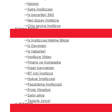
İletişim
Satış İngilizcesi
İş becerileri 360
İleri düzey İngilizce
Orta seviye ingilizce
Kelime bilgisi
İş İngilizcesi Kelime Bilgisi
İş Deyimleri
İş haberleri
İngilizce Video
Finans ve muhasebe
İnsan kaynakları
BT için İngilizce
Hukuk İngilizcesi
Pazarlama İngilizcesi
Proje Yönetimi
Satın alma
Tedarik zinciri
e-Kitaplar