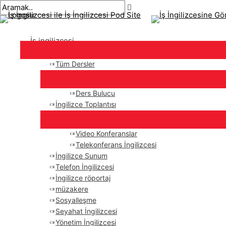
Ana
İçeriğe
navigasyon
Buraya
İsim*
E-
menü
atla
gönderisi
yaz..
posta*
İş ingilizcesi
Tüm Dersler
Ders Bulucu
İngilizce Toplantısı
Video Konferanslar
Telekonferans İngilizcesi
İngilizce Sunum
Telefon İngilizcesi
İngilizce röportaj
müzakere
Sosyalleşme
Seyahat İngilizcesi
Yönetim İngilizcesi