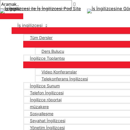
Ana
İçeriğe
navigasyon
Buraya
İsim*
E-
menü
atla
gönderisi
yaz..
posta*
İş ingilizcesi
Tüm Dersler
Ders Bulucu
İngilizce Toplantısı
Video Konferanslar
Telekonferans İngilizcesi
İngilizce Sunum
Telefon İngilizcesi
İngilizce röportaj
müzakere
Sosyalleşme
Seyahat İngilizcesi
Yönetim İngilizcesi