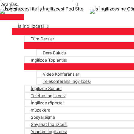
Ana
İçeriğe
navigasyon
Buraya
İsim*
E-
menü
atla
gönderisi
yaz..
posta*
İş ingilizcesi
Tüm Dersler
Ders Bulucu
İngilizce Toplantısı
Video Konferanslar
Telekonferans İngilizcesi
İngilizce Sunum
Telefon İngilizcesi
İngilizce röportaj
müzakere
Sosyalleşme
Seyahat İngilizcesi
Yönetim İngilizcesi