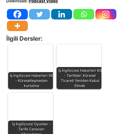
Download:
Podcast Video
İlgili Dersler:
İş İngilizcesi Haberleri 60
İş İngilizcesi Haberleri 56
- Tarifeler: Küresel
- Küreselleşmeden
Ticareti Yeniden Kabul
kurtulma
Etmek
İş İngilizcesi Oyunları -
Tarife Canavarı