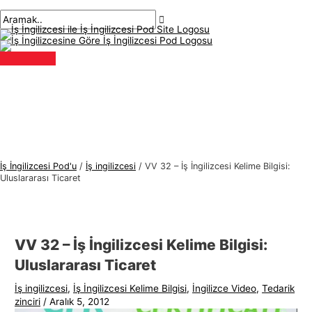
Ana
İçeriğe
navigasyon
Buraya
İsim*
E-
İ
A
menü
atla
gönderisi
yaz..
posta*
ş
r
İ
a
n
m
g
a
i
k
l
:
i
z
İş İngilizcesi Pod'u
/
İş ingilizcesi
/
VV 32 – İş İngilizcesi Kelime Bilgisi:
c
Uluslararası Ticaret
e
s
i
VV 32 – İş İngilizcesi Kelime Bilgisi:
K
Uluslararası Ticaret
o
İş ingilizcesi
,
İş İngilizcesi Kelime Bilgisi
,
İngilizce Video
,
Tedarik
n
zinciri
/
Aralık 5, 2012
u