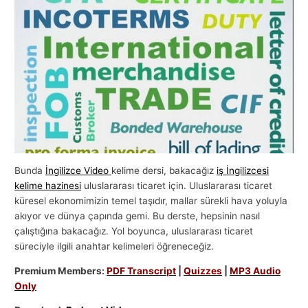
l
a
r
ı
Bunda
İngilizce Video
kelime dersi, bakacağız
iş İngilizcesi
kelime hazinesi
uluslararası ticaret için. Uluslararası ticaret
küresel ekonomimizin temel taşıdır, mallar sürekli hava yoluyla
akıyor ve dünya çapında gemi. Bu derste, hepsinin nasıl
çalıştığına bakacağız. Yol boyunca, uluslararası ticaret
süreciyle ilgili anahtar kelimeleri öğreneceğiz.
Premium Members:
PDF Transcript
|
Quizzes
|
MP3 Audio
Only