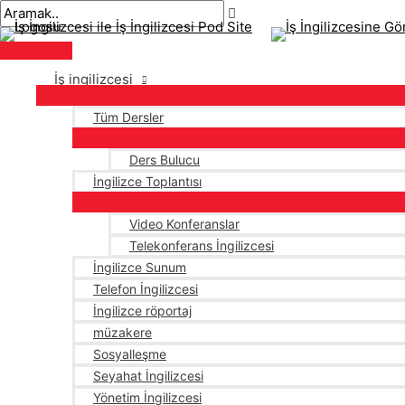
Ana
İçeriğe
navigasyon
Buraya
İsim*
E-
menü
atla
gönderisi
yaz..
posta*
İş ingilizcesi
Tüm Dersler
Ders Bulucu
İngilizce Toplantısı
Video Konferanslar
Telekonferans İngilizcesi
İngilizce Sunum
Telefon İngilizcesi
İngilizce röportaj
müzakere
Sosyalleşme
Seyahat İngilizcesi
Yönetim İngilizcesi