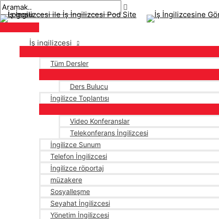
Ana
İçeriğe
navigasyon
Buraya
İsim*
E-
menü
atla
gönderisi
yaz..
posta*
İş ingilizcesi
Tüm Dersler
Ders Bulucu
İngilizce Toplantısı
Video Konferanslar
Telekonferans İngilizcesi
İngilizce Sunum
Telefon İngilizcesi
İngilizce röportaj
müzakere
Sosyalleşme
Seyahat İngilizcesi
Yönetim İngilizcesi