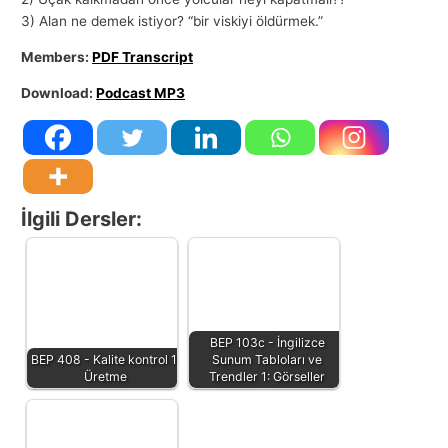
3) Alan ne demek istiyor? “bir viskiyi öldürmek.”
Members:
PDF Transcript
Download:
Podcast MP3
İlgili Dersler:
BEP 103c - İngilizce
BEP 408 - Kalite kontrol 1:
Sunum Tabloları ve
Üretme
Trendler 1: Görseller