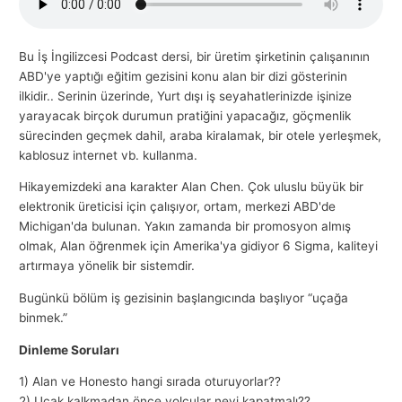
l
a
Bu İş İngilizcesi Podcast dersi, bir üretim şirketinin çalışanının
r
ABD'ye yaptığı eğitim gezisini konu alan bir dizi gösterinin
ı
ilkidir.. Serinin üzerinde, Yurt dışı iş seyahatlerinizde işinize
yarayacak birçok durumun pratiğini yapacağız, göçmenlik
sürecinden geçmek dahil, araba kiralamak, bir otele yerleşmek,
kablosuz internet vb. kullanma.
Hikayemizdeki ana karakter Alan Chen. Çok uluslu büyük bir
elektronik üreticisi için çalışıyor, ortam, merkezi ABD'de
Michigan'da bulunan. Yakın zamanda bir promosyon almış
olmak, Alan öğrenmek için Amerika'ya gidiyor 6 Sigma, kaliteyi
artırmaya yönelik bir sistemdir.
Bugünkü bölüm iş gezisinin başlangıcında başlıyor “uçağa
binmek.”
Dinleme Soruları
1) Alan ve Honesto hangi sırada oturuyorlar??
2) Uçak kalkmadan önce yolcular neyi kapatmalı??