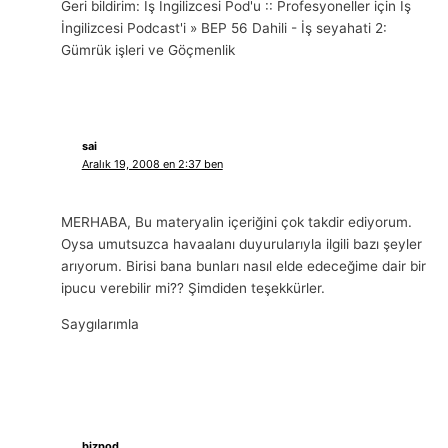
Geri bildirim: İş İngilizcesi Pod'u :: Profesyoneller için İş
İngilizcesi Podcast'i » BEP 56 Dahili - İş seyahati 2:
Gümrük işleri ve Göçmenlik
sai
Aralık 19, 2008 en 2:37 ben
MERHABA, Bu materyalin içeriğini çok takdir ediyorum.
Oysa umutsuzca havaalanı duyurularıyla ilgili bazı şeyler
arıyorum. Birisi bana bunları nasıl elde edeceğime dair bir
ipucu verebilir mi?? Şimdiden teşekkürler.
Saygılarımla
bizpod