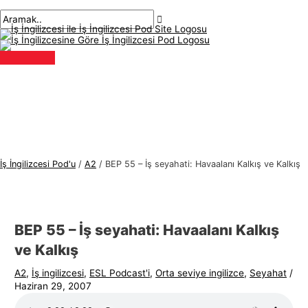
Ana
İçeriğe
navigasyon
Buraya
İsim*
E-
İ
A
menü
atla
gönderisi
yaz..
posta*
ş
r
İ
a
n
m
g
a
i
k
l
:
i
z
İş İngilizcesi Pod'u
/
A2
/
BEP 55 – İş seyahati: Havaalanı Kalkış ve Kalkış
c
e
s
BEP 55 – İş seyahati: Havaalanı Kalkış
i
ve Kalkış
K
o
A2
,
İş ingilizcesi
,
ESL Podcast'i
,
Orta seviye ingilizce
,
Seyahat
/
Haziran 29, 2007
n
u