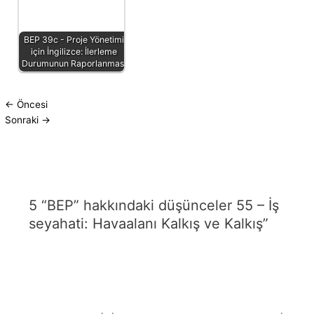
BEP 39c - Proje Yönetimi
için İngilizce: İlerleme
Durumunun Raporlanması
←
Öncesi
Sonraki
→
5 “BEP” hakkındaki düşünceler 55 – İş
seyahati: Havaalanı Kalkış ve Kalkış”