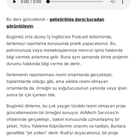
l
a
Bu ders güncellendi –
geliştirilmiş dersi buradan
r
görüntüleyin
.
ı
Bugünkü orta düzey İş İngilizcesi Podcast bölümünde,
ilerlemeyi raporlama konusunda pratik yapacaksınız. Bu,
patronunuza veya meslektaşlarınıza mevcut işiniz hakkında
bilgi vermek anlamına gelir. Buna aynı zamanda birine projenin
durumu hakkında bilgi verme de denir..
İlerlemenin raporlanması resmi ortamlarda gerçekleşir,
toplantılarda olduğu gibi, ama sıklıkla resmi olmayan
ortamlarda da, örneğin su soğutucusunun yanında veya işten
sonra bir içki içerken bile.
Bugünkü dinleme, bu çok yaygın türdeki resmi olmayan proje
güncellemesinin bir örneğini sunuyor. AirMech Services'in
ofislerinde gerçekleşir., bakım konusunda uzmanlaşmış bir
şirket, Yolcu Yükleme Köprülerinin onarımı ve tadilatı, Bunlara
genellikle "jet yolları" denir. Rudi'yi duyacaksınız, bir proje