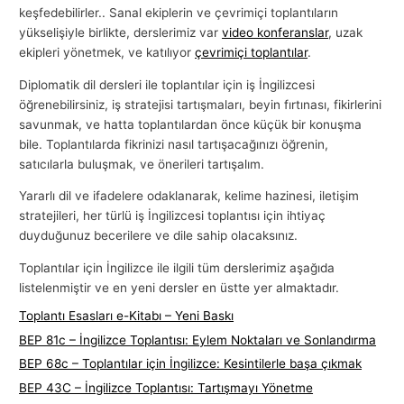
keşfedebilirler.. Sanal ekiplerin ve çevrimiçi toplantıların
yükselişiyle birlikte, derslerimiz var
video konferanslar
, uzak
ekipleri yönetmek, ve katılıyor
çevrimiçi toplantılar
.
Diplomatik dil dersleri ile toplantılar için iş İngilizcesi
öğrenebilirsiniz, iş stratejisi tartışmaları, beyin fırtınası, fikirlerini
savunmak, ve hatta toplantılardan önce küçük bir konuşma
bile. Toplantılarda fikrinizi nasıl tartışacağınızı öğrenin,
satıcılarla buluşmak, ve önerileri tartışalım.
Yararlı dil ve ifadelere odaklanarak, kelime hazinesi, iletişim
stratejileri, her türlü iş İngilizcesi toplantısı için ihtiyaç
duyduğunuz becerilere ve dile sahip olacaksınız.
Toplantılar için İngilizce ile ilgili tüm derslerimiz aşağıda
listelenmiştir ve en yeni dersler en üstte yer almaktadır.
Toplantı Esasları e-Kitabı – Yeni Baskı
BEP 81c – İngilizce Toplantısı: Eylem Noktaları ve Sonlandırma
BEP 68c – Toplantılar için İngilizce: Kesintilerle başa çıkmak
BEP 43C – İngilizce Toplantısı: Tartışmayı Yönetme