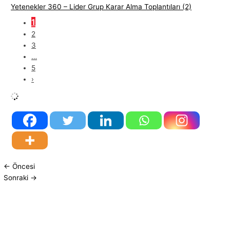
Yetenekler 360 – Lider Grup Karar Alma Toplantıları (2)
1
2
3
…
5
›
←
Öncesi
Sonraki
→