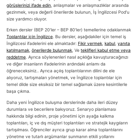
görüşlerinizi ifade edin
, anlaşmalar ve anlaşmazlıklar arasında
l
gezinmek, veya değerli önerilerde bulunun, İş İngilizcesi Pod'u
a
size yardımcı oluyor.
r
Erken dersler (BEP 20'ler – BEP 80'ler) temellerine odaklanmak
ı
Toplantılar için İngilizce
. Bu dersler, aşağıdakiler için temel iş
İngilizcesi ifadelerini ele almaktadır:
Fikir vermek
,
kabul
,
yanıta
katılmamak
,
önerilerde bulunmak
, Ve
teklifleri kabul etme veya
reddetme
. Ayrıca söylenenleri nasıl açıklığa kavuşturacağınızı
ve diğer insanların ifadelerinin ardındaki anlamı da
öğreneceksiniz.. Ayrıca açılış toplantılarının dilini de ele
alıyoruz, tartışmaları yönetmek, ve İngilizce toplantılar için
temel dilde size eksiksiz bir temel sağlamak üzere kesintilerle
başa çıkma.
Daha yeni İngilizce buluşma derslerinde daha ileri düzey
durumlara ve becerilere bakıyoruz. Senaryo planlaması
hakkında bilgi edinin, proje yönetimi için ayağa kalkma
toplantıları, iç ve dış müşteri toplantıları ve stratejik kaygıların
tartışılması. Öğrenciler ayrıca grup karar alma toplantılarını
yönetme ve tutarlı argümanlar sunmanın etkili yollarını