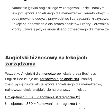
i
Naucz się języka angielskiego w zarządzaniu dzięki naszym
e
lekcjom języka angielskiego dla menedżerów. Tematy obejmuj
podejmowanie decyzji, przywództwo i zarządzanie kryzysowe
l
Lekcje są odpowiednie dla profesjonalistów i kadry kierownicze
s
którzy używają języka angielskiego biznesowego dla menedże
k
i
e
g
Angielski biznesowy na lekcjach
o
zarządzania
w
b
Wszystko
Angielski dla menedżerów
lekcje przez Business
i
English Pod lekcje dla
zarządzanie po angielsku
. Poniżej
znajdują się nasze lekcje języka angielskiego dla menedżerów,
z
najnowsze lekcje znajdują się na pierwszym miejscu.
n
Umiejętności 360 – Planowanie strategiczne (2)
e
Umiejętności 360 – Planowanie strategiczne (1)
s