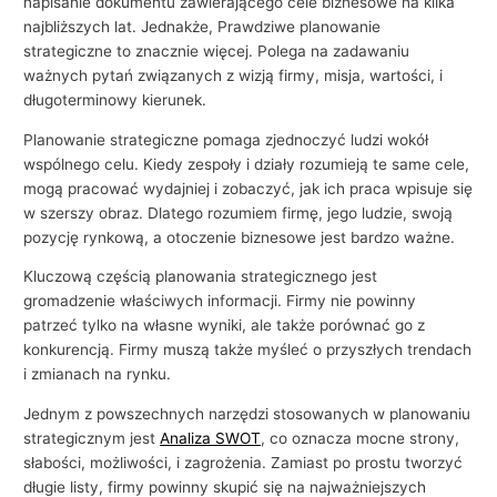
napisanie dokumentu zawierającego cele biznesowe na kilka
najbliższych lat. Jednakże, Prawdziwe planowanie
strategiczne to znacznie więcej. Polega na zadawaniu
ważnych pytań związanych z wizją firmy, misja, wartości, i
długoterminowy kierunek.
Planowanie strategiczne pomaga zjednoczyć ludzi wokół
wspólnego celu. Kiedy zespoły i działy rozumieją te same cele,
mogą pracować wydajniej i zobaczyć, jak ich praca wpisuje się
w szerszy obraz. Dlatego rozumiem firmę, jego ludzie, swoją
pozycję rynkową, a otoczenie biznesowe jest bardzo ważne.
Kluczową częścią planowania strategicznego jest
gromadzenie właściwych informacji. Firmy nie powinny
patrzeć tylko na własne wyniki, ale także porównać go z
konkurencją. Firmy muszą także myśleć o przyszłych trendach
i zmianach na rynku.
Jednym z powszechnych narzędzi stosowanych w planowaniu
strategicznym jest
Analiza SWOT
, co oznacza mocne strony,
słabości, możliwości, i zagrożenia. Zamiast po prostu tworzyć
długie listy, firmy powinny skupić się na najważniejszych