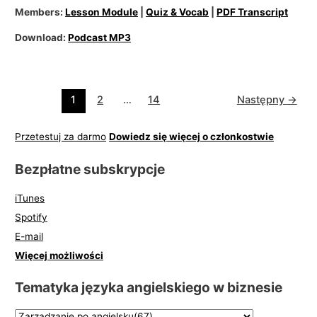
Members:
Lesson Module
|
Quiz & Vocab
|
PDF Transcript
Download:
Podcast MP3
1
2
…
14
Następny
→
Przetestuj za darmo
Dowiedz się więcej o członkostwie
Bezpłatne subskrypcje
iTunes
Spotify
E-mail
Więcej możliwości
Tematyka języka angielskiego w biznesie