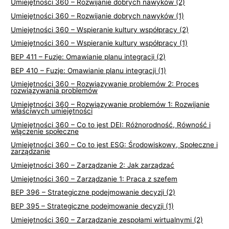
Umiejętności 360 – Rozwijanie dobrych nawyków (2)
i
Umiejętności 360 – Rozwijanie dobrych nawyków (1)
e
Umiejętności 360 – Wspieranie kultury współpracy (2)
Umiejętności 360 – Wspieranie kultury współpracy (1)
BEP 411 – Fuzje: Omawianie planu integracji (2)
BEP 410 – Fuzje: Omawianie planu integracji (1)
Umiejętności 360 – Rozwiązywanie problemów 2: Proces
rozwiązywania problemów
Umiejętności 360 – Rozwiązywanie problemów 1: Rozwijanie
właściwych umiejętności
Umiejętności 360 – Co to jest DEI: Różnorodność, Równość i
włączenie społeczne
Umiejętności 360 – Co to jest ESG: Środowiskowy, Społeczne i
zarządzanie
Umiejętności 360 – Zarządzanie 2: Jak zarządzać
Umiejętności 360 – Zarządzanie 1: Praca z szefem
BEP 396 – Strategiczne podejmowanie decyzji (2)
BEP 395 – Strategiczne podejmowanie decyzji (1)
Umiejętności 360 – Zarządzanie zespołami wirtualnymi (2)