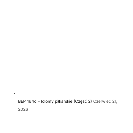
BEP 164c – Idiomy piłkarskie (Część 2)
Czerwiec 21,
2026