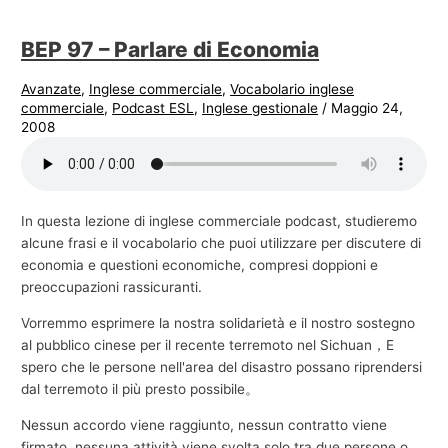
BEP 97 – Parlare di Economia
Avanzate
,
Inglese commerciale
,
Vocabolario inglese
commerciale
,
Podcast ESL
,
Inglese gestionale
/
Maggio 24,
2008
In questa lezione di inglese commerciale podcast, studieremo
alcune frasi e il vocabolario che puoi utilizzare per discutere di
economia e questioni economiche, compresi doppioni e
preoccupazioni rassicuranti.
Vorremmo esprimere la nostra solidarietà e il nostro sostegno
al pubblico cinese per il recente terremoto nel Sichuan，E
spero che le persone nell'area del disastro possano riprendersi
dal terremoto il più presto possibile。
Nessun accordo viene raggiunto, nessun contratto viene
firmato, nessuna attività viene svolta solo tra due persone o