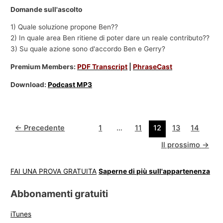
Domande sull'ascolto
1) Quale soluzione propone Ben??
2) In quale area Ben ritiene di poter dare un reale contributo??
3) Su quale azione sono d'accordo Ben e Gerry?
Premium Members:
PDF Transcript
|
PhraseCast
Download:
Podcast MP3
←
Precedente
1
…
11
12
13
14
Il prossimo
→
FAI UNA PROVA GRATUITA
Saperne di più sull'appartenenza
Abbonamenti gratuiti
iTunes