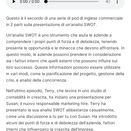
e
c
Questo è il secondo di una serie di pod di inglese commerciale
o
in 2 parti sulla presentazione di un'analisi SWOT.
m
Un'analisi SWOT è uno strumento che aiuta le aziende a
m
comprendere i propri punti di forza e di debolezza, tenendo
e
presente le opportunità e le minacce che devono affrontare. In
r
questo modo, le aziende possono prendere in considerazione
sia i fattori interni che quelli esterni che possono influire sul
c
loro successo. Queste informazioni possono essere utilizzate
i
in vari modi, come la pianificazione del progetto, gestione della
a
crisi, e analisi della concorrenza.
l
Nell'ultimo episodio, Terry, che lavora in uno studio di
e
contabilità in crescita, ha iniziato una presentazione per
Susan, il nuovo responsabile marketing hire. Terry ha
presentato la sua analisi SWOT abbastanza casualmente,
come una discussione a tu per tu con Susan. Ha introdotto
alcuni dei punti di forza e di debolezza dell'azienda, fattori
interni che influenzano la crescita dell'impresa.