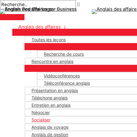
Menu
Aller
Pagination
principal
au
des
contenu
publications
Anglais des affaires
Toutes les leçons
Recherche de cours
Rencontre en anglais
Vidéoconférences
Téléconférence anglais
Présentation en anglais
Téléphone anglais
Entretien en anglais
Négocier
Socialiser
Anglais de voyage
Anglais de gestion