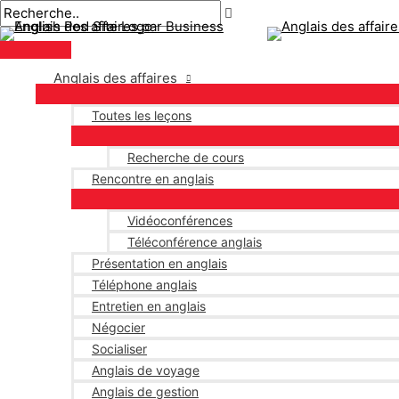
Menu
Aller
Pagination
principal
au
des
contenu
publications
Anglais des affaires
Toutes les leçons
Recherche de cours
Rencontre en anglais
Vidéoconférences
Téléconférence anglais
Présentation en anglais
Téléphone anglais
Entretien en anglais
Négocier
Socialiser
Anglais de voyage
Anglais de gestion