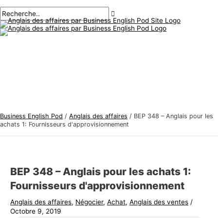
Menu
Aller
Navigation
Écrivez
Nom*
E-
S
R
principal
au
des
ici..
mail*
u
e
contenu
articles
j
c
e
h
t
e
s
r
d
c
'
h
a
e
Business English Pod
/
Anglais des affaires
/
BEP 348 – Anglais pour les
n
r
achats 1: Fournisseurs d'approvisionnement
g
:
l
a
BEP 348 – Anglais pour les achats 1:
i
Fournisseurs d'approvisionnement
s
Anglais des affaires
,
Négocier
,
Achat
,
Anglais des ventes
/
d
Octobre 9, 2019
e