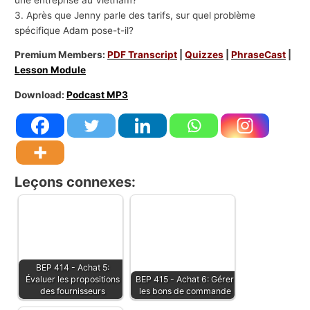
3. Après que Jenny parle des tarifs, sur quel problème
spécifique Adam pose-t-il?
Premium Members:
PDF Transcript
|
Quizzes
|
PhraseCast
|
Lesson Module
Download:
Podcast MP3
Leçons connexes:
BEP 414 - Achat 5:
Évaluer les propositions
BEP 415 - Achat 6: Gérer
des fournisseurs
les bons de commande