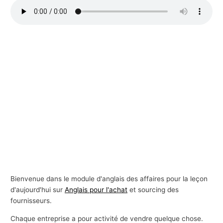
s
a
f
f
a
i
r
e
s
Bienvenue dans le module d'anglais des affaires pour la leçon
d'aujourd'hui sur
Anglais pour l'achat
et sourcing des
fournisseurs.
Chaque entreprise a pour activité de vendre quelque chose.