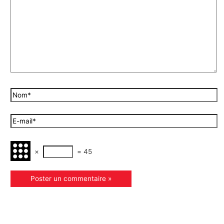
×
=
45