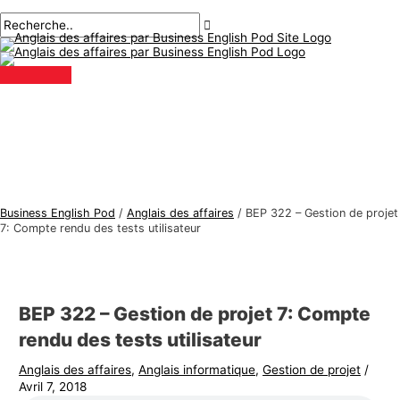
Menu
Aller
Navigation
Écrivez
Nom*
E-
S
R
principal
au
des
ici..
mail*
u
e
contenu
articles
j
c
e
h
t
e
s
r
d
c
'
h
a
e
Business English Pod
/
Anglais des affaires
/
BEP 322 – Gestion de projet
n
r
7: Compte rendu des tests utilisateur
g
:
l
a
BEP 322 – Gestion de projet 7: Compte
i
rendu des tests utilisateur
s
Anglais des affaires
,
Anglais informatique
,
Gestion de projet
/
d
Avril 7, 2018
e