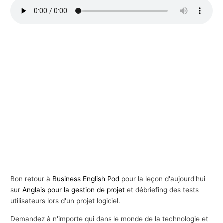
s
a
f
f
a
i
r
e
s
Bon retour à
Business English Pod
pour la leçon d'aujourd'hui
sur
Anglais pour la gestion de projet
et débriefing des tests
utilisateurs lors d'un projet logiciel.
Demandez à n'importe qui dans le monde de la technologie et