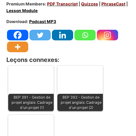
Premium Members:
PDF Transcript
|
Quizzes
|
PhraseCast
|
Lesson Module
Download:
Podcast MP3
Leçons connexes:
BEP 391 - Gestion de
BEP 392 - Gestion de
projet anglais: Cadrage
projet anglais: Cadrage
d'un projet (1)
d'un projet (2)