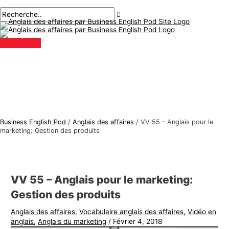
Menu
Aller
Navigation
Écrivez
Nom*
E-
S
R
principal
au
des
ici..
mail*
u
e
contenu
articles
j
c
e
h
t
e
s
r
d
c
'
h
a
e
Business English Pod
/
Anglais des affaires
/
VV 55 – Anglais pour le
n
r
marketing: Gestion des produits
g
:
l
a
VV 55 – Anglais pour le marketing:
i
Gestion des produits
s
Anglais des affaires
,
Vocabulaire anglais des affaires
,
Vidéo en
d
anglais
,
Anglais du marketing
/
Février 4, 2018
e