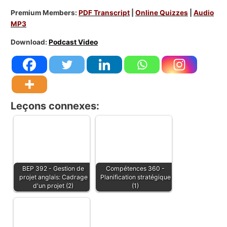
Premium Members:
PDF Transcript
|
Online Quizzes
|
Audio
MP3
Download:
Podcast Video
Leçons connexes:
BEP 392 - Gestion de
Compétences 360 -
projet anglais: Cadrage
Planification stratégique
d'un projet (2)
(1)