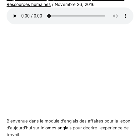
Ressources humaines
/
Novembre 26, 2016
s
a
f
f
a
i
r
e
s
Bienvenue dans le module d'anglais des affaires pour la leçon
d'aujourd'hui sur
Idiomes anglais
pour décrire l'expérience de
travail.