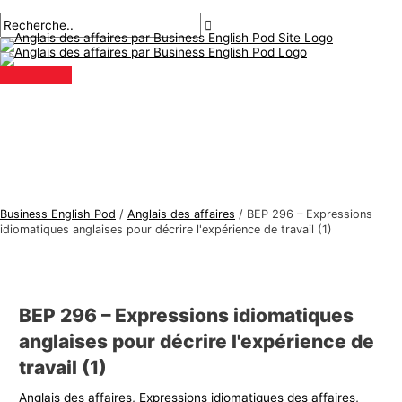
Menu
Aller
Navigation
Écrivez
Nom*
E-
S
R
principal
au
des
ici..
mail*
u
e
contenu
articles
j
c
e
h
t
e
s
r
d
c
'
h
a
e
Business English Pod
/
Anglais des affaires
/
BEP 296 – Expressions
n
r
idiomatiques anglaises pour décrire l'expérience de travail (1)
g
:
l
a
BEP 296 – Expressions idiomatiques
i
anglaises pour décrire l'expérience de
s
travail (1)
d
Anglais des affaires
,
Expressions idiomatiques des affaires
,
e