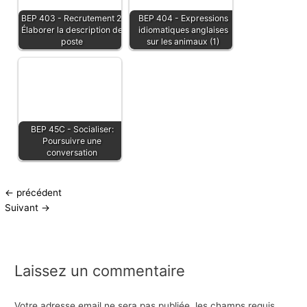
BEP 403 - Recrutement 2:
BEP 404 - Expressions
Élaborer la description de
idiomatiques anglaises
poste
sur les animaux (1)
BEP 45C - Socialiser:
Poursuivre une
conversation
←
précédent
Suivant
→
Laissez un commentaire
Votre adresse email ne sera pas publiée.
les champs requis