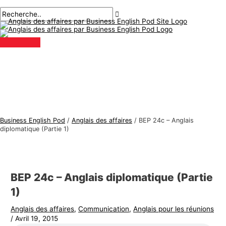
Menu
Aller
Navigation
Écrivez
Nom*
E-
S
R
principal
au
des
ici..
mail*
u
e
contenu
articles
j
c
e
h
t
e
s
r
d
c
'
h
a
e
Business English Pod
/
Anglais des affaires
/
BEP 24c – Anglais
n
r
diplomatique (Partie 1)
g
:
l
a
BEP 24c – Anglais diplomatique (Partie
i
1)
s
Anglais des affaires
,
Communication
,
Anglais pour les réunions
d
/
Avril 19, 2015
e