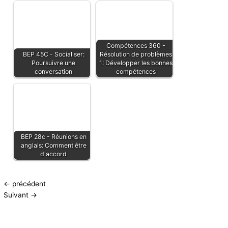
Compétences 360 -
BEP 45C - Socialiser:
Résolution de problèmes
Poursuivre une
1: Développer les bonnes
conversation
compétences
BEP 28c - Réunions en
anglais: Comment être
d'accord
←
précédent
Suivant
→