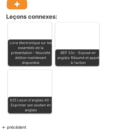
Leçons connexes:
Livre électronique sur les
essentiels de la
présentation - Nouvelle
BEP 33c - Exposé en
édition maintenant
anglais: Résumé et appel
disponible
à l'action
925 Leçon d'anglais 40 -
Exprimer son soutien en
anglais
←
précédent