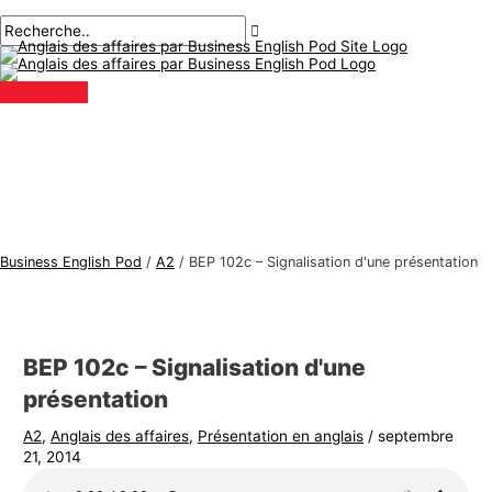
Menu
Aller
Navigation
Écrivez
Nom*
E-
S
R
principal
au
des
ici..
mail*
u
e
contenu
articles
j
c
e
h
t
e
s
r
d
c
'
h
a
e
Business English Pod
/
A2
/
BEP 102c – Signalisation d'une présentation
n
r
g
:
l
BEP 102c – Signalisation d'une
a
présentation
i
s
A2
,
Anglais des affaires
,
Présentation en anglais
/
septembre
21, 2014
d
e