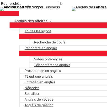
Menu
Aller
Navigation
Écrivez
Nom*
E-
principal
au
des
ici..
mail*
contenu
articles
Anglais des affaires
Toutes les leçons
Recherche de cours
Rencontre en anglais
Vidéoconférences
Téléconférence anglais
Présentation en anglais
Téléphone anglais
Entretien en anglais
Négocier
Socialiser
Anglais de voyage
Anglais de gestion