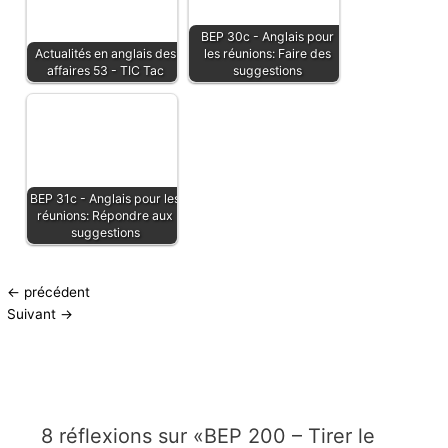
BEP 30c - Anglais pour
Actualités en anglais des
les réunions: Faire des
affaires 53 - TIC Tac
suggestions
BEP 31c - Anglais pour les
réunions: Répondre aux
suggestions
←
précédent
Suivant
→
8 réflexions sur «BEP 200 – Tirer le