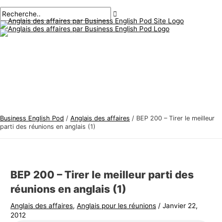
Menu
Aller
Navigation
Écrivez
Nom*
E-
S
R
principal
au
des
ici..
mail*
u
e
contenu
articles
j
c
e
h
t
e
s
r
d
c
'
h
a
e
Business English Pod
/
Anglais des affaires
/
BEP 200 – Tirer le meilleur
n
r
parti des réunions en anglais (1)
g
:
l
a
BEP 200 – Tirer le meilleur parti des
i
réunions en anglais (1)
s
Anglais des affaires
,
Anglais pour les réunions
/
Janvier 22,
d
2012
e