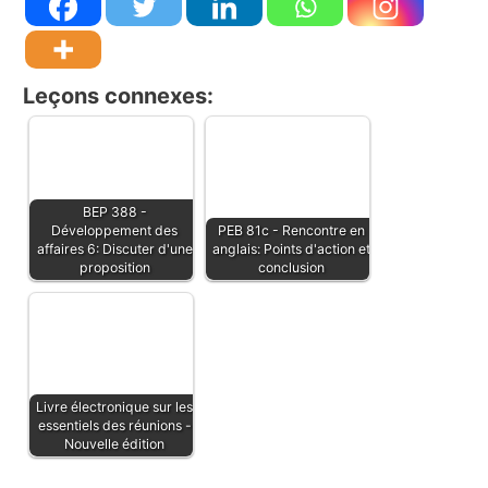
Leçons connexes:
BEP 388 -
Développement des
PEB 81c - Rencontre en
affaires 6: Discuter d'une
anglais: Points d'action et
proposition
conclusion
Livre électronique sur les
essentiels des réunions -
Nouvelle édition