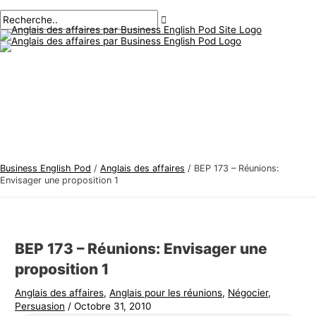
Menu
Aller
Navigation
Écrivez
Nom*
E-
S
R
principal
au
des
ici..
mail*
u
e
contenu
articles
j
c
e
h
t
e
s
r
d
c
'
h
a
e
Business English Pod
/
Anglais des affaires
/
BEP 173 – Réunions:
n
r
Envisager une proposition 1
g
:
l
a
BEP 173 – Réunions: Envisager une
i
proposition 1
s
Anglais des affaires
,
Anglais pour les réunions
,
Négocier
,
d
Persuasion
/
Octobre 31, 2010
e