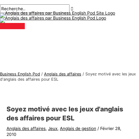
Menu
Aller
Navigation
Écrivez
Nom*
E-
S
R
principal
au
des
ici..
mail*
u
e
contenu
articles
j
c
e
h
t
e
s
r
d
c
'
h
a
e
Business English Pod
/
Anglais des affaires
/
Soyez motivé avec les jeux
n
r
d'anglais des affaires pour ESL
g
:
l
a
Soyez motivé avec les jeux d'anglais
i
des affaires pour ESL
s
Anglais des affaires
,
Jeux
,
Anglais de gestion
/
Février 28,
d
2010
e