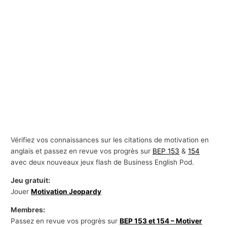
s
a
f
f
a
i
r
e
s
Vérifiez vos connaissances sur les citations de motivation en
anglais et passez en revue vos progrès sur
BEP 153
&
154
avec deux nouveaux jeux flash de Business English Pod.
Jeu gratuit:
Jouer
Motivation Jeopardy
Membres:
Passez en revue vos progrès sur
BEP 153 et 154 – Motiver