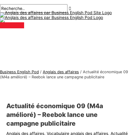
Menu
Aller
Navigation
Écrivez
Nom*
E-
S
R
principal
au
des
ici..
mail*
u
e
contenu
articles
j
c
e
h
t
e
s
r
d
c
'
h
a
e
Business English Pod
/
Anglais des affaires
/
Actualité économique 09
n
r
(M4a amélioré) – Reebok lance une campagne publicitaire
g
:
l
a
Actualité économique 09 (M4a
i
amélioré) – Reebok lance une
s
campagne publicitaire
d
Anglais des affaires
,
Vocabulaire anglais des affaires
,
Actualité
e