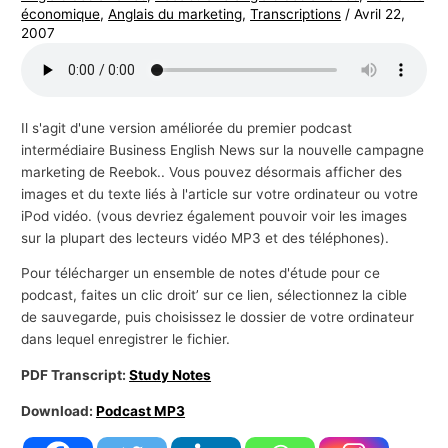
économique
,
Anglais du marketing
,
Transcriptions
/
Avril 22,
s
2007
a
f
f
Il s'agit d'une version améliorée du premier podcast
a
intermédiaire Business English News sur la nouvelle campagne
i
marketing de Reebok.. Vous pouvez désormais afficher des
r
images et du texte liés à l'article sur votre ordinateur ou votre
e
iPod vidéo. (vous devriez également pouvoir voir les images
sur la plupart des lecteurs vidéo MP3 et des téléphones).
s
Pour télécharger un ensemble de notes d'étude pour ce
podcast, faites un clic droit’ sur ce lien, sélectionnez la cible
de sauvegarde, puis choisissez le dossier de votre ordinateur
dans lequel enregistrer le fichier.
PDF Transcript:
Study Notes
Download:
Podcast MP3